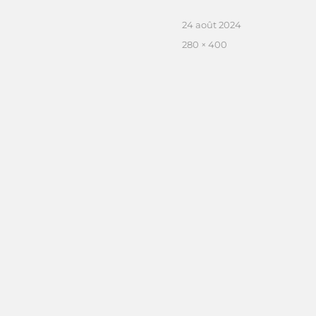
Publié
24 août 2024
le
Taille
280 × 400
réelle