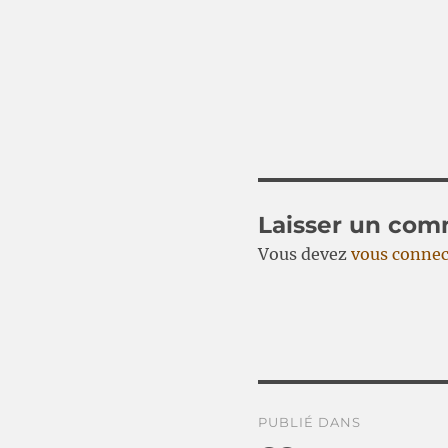
Laisser un com
Vous devez
vous connec
Navigation
PUBLIÉ DANS
de