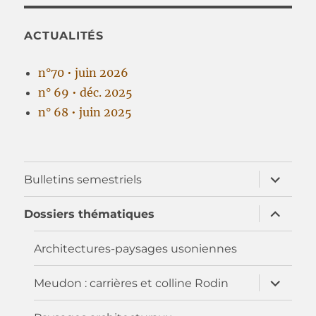
ACTUALITÉS
n°70 • juin 2026
n° 69 • déc. 2025
n° 68 • juin 2025
ouvrir
Bulletins semestriels
le
sous-
menu
ouvrir
Dossiers thématiques
le
sous-
menu
Architectures-paysages usoniennes
ouvrir
Meudon : carrières et colline Rodin
le
sous-
menu