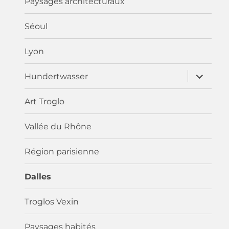
Paysages architecturaux
Séoul
Lyon
ouvrir
Hundertwasser
le
sous-
menu
Art Troglo
Vallée du Rhône
Région parisienne
Dalles
Troglos Vexin
Paysages habités