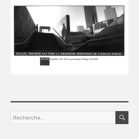
RE
Recherche
pour :