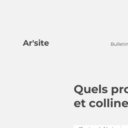
Ar'site
Bulleti
Quels pro
et collin