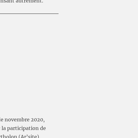
pensant autrement.
de novembre 2020,
la participation de
rtholon (Ar’site)