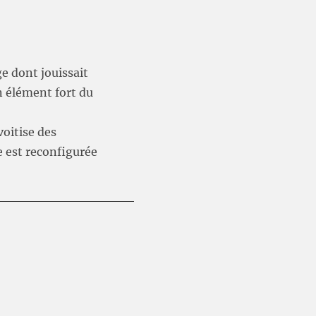
ge dont jouissait
n élément fort du
voitise des
le est reconfigurée