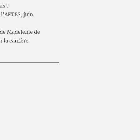
ns :
 l’AFTES, juin
t de Madeleine de
r la carrière