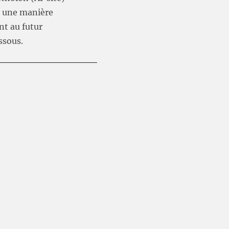
r une manière
nt au futur
ssous.