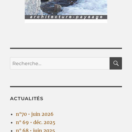
RE
Recherche
pour :
ACTUALITÉS
n°70 • juin 2026
n° 69 • déc. 2025
n° 68 • juin 2025