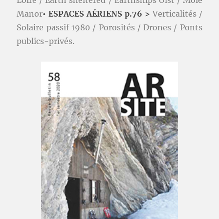
Loire / Earth sheltered / Earthships Olst / Mole
Manor
• ESPACES AÉRIENS p.76 >
Verticalités /
Solaire passif 1980 / Porosités / Drones / Ponts
publics-privés.