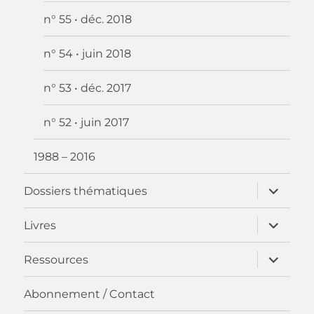
n° 55 • déc. 2018
n° 54 • juin 2018
n° 53 • déc. 2017
n° 52 • juin 2017
1988 – 2016
ouvrir
Dossiers thématiques
le
sous-
menu
ouvrir
Livres
le
sous-
menu
ouvrir
Ressources
le
sous-
menu
Abonnement / Contact